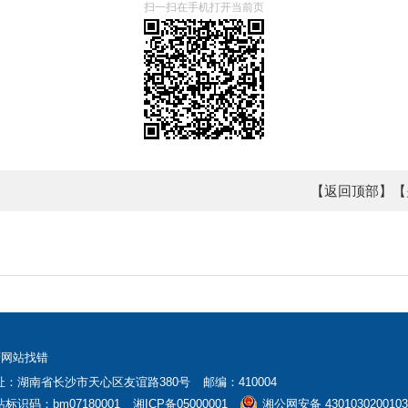
扫一扫在手机打开当前页
【返回顶部】
【
府网站找错
址：湖南省长沙市天心区友谊路380号
邮编：410004
标识码：bm07180001
湘ICP备05000001
湘公网安备 430103020010