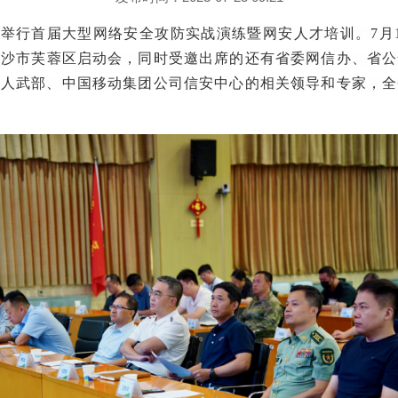
司举行首届大型网络安全攻防实战演练暨网安人才培训
。
7月
长沙
市
芙蓉区
启动会
，同时受邀出席的还有
省委网信办、省公
区人武部、
中国移动
集团公司信安中心
的相关领导和
专家
，
全