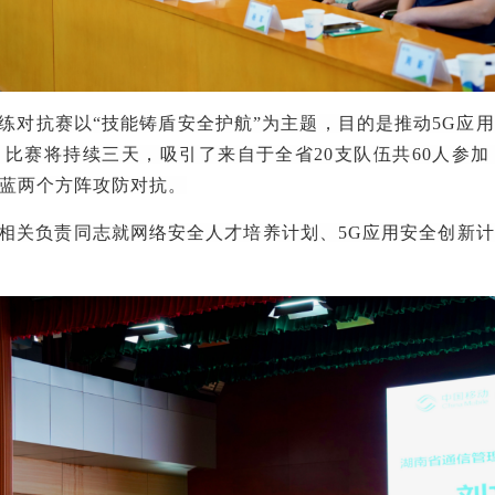
练对抗赛
以
“
技能铸盾
安全护航
”
为主题，
目的是推动
5G应
比赛将持续三天，吸引了来自于全省20支队伍共60人参
蓝两个方阵攻防对抗。
相关负责同志就网络安全人才培养计划、
5G应用安全创新