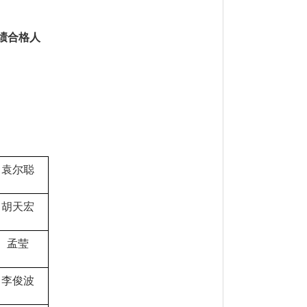
绩合格人
袁尔聪
胡天宏
孟莹
李俊波